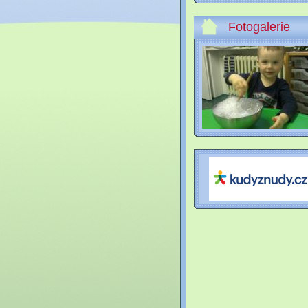
Fotogalerie