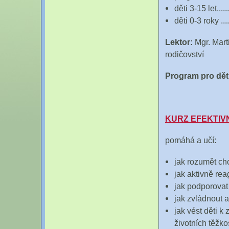
děti 3-15 let....
děti 0-3 roky ..
Lektor:
Mgr. Mart
rodičovství
Program pro dět
KURZ EFEKTIV
pomáhá a učí:
jak rozumět cho
jak aktivně rea
jak podporovat 
jak zvládnout a
jak vést děti k
životních těžko