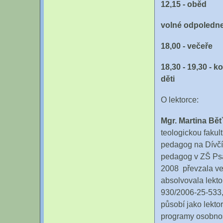
12,15 - oběd
volné odpoledn
18,00 - večeře
18,30 - 19,30 - 
děti
O lektorce:
Mgr. Martina Bě
teologickou fakul
pedagog na Dívčí 
pedagog v ZŠ Psár
2008 převzala v
absolvovala lekto
930/2006-25-533, 
působí jako lekto
programy osobnost