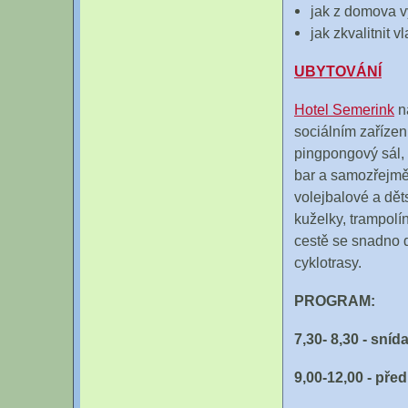
jak z domova v
jak zkvalitnit v
UBYTOVÁNÍ
Hotel Semerink
na
sociálním zařízen
pingpongový sál,
bar a samozřejmě 
volejbalové a děts
kuželky, trampolín
cestě se snadno d
cyklotrasy.
PROGRAM:
7,30- 8,30 - sníd
9,00-12,00 - před