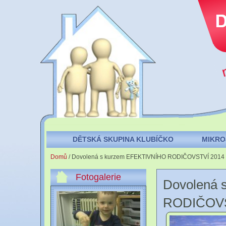
Přejít k
hlavnímu
obsahu
DĚTSKÁ SKUPINA KLUBÍČKO
MIKRO
Jste zde
Domů
/ Dovolená s kurzem EFEKTIVNÍHO RODIČOVSTVÍ 2014
Fotogalerie
Dovolená 
RODIČOVS