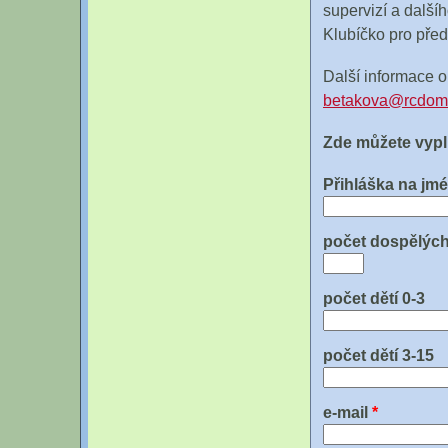
supervizí a další
Klubíčko pro předš
Další informace 
betakova@rcdom
Zde můžete vypln
Přihláška na jm
počet dospělýc
počet dětí 0-3
počet dětí 3-15
e-mail
*